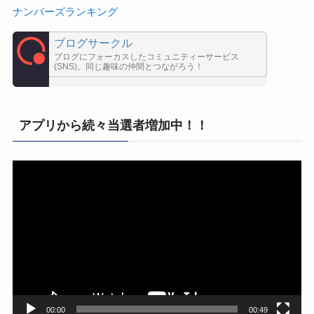
ナンバーズランキング
ブログサークル
ブログにフォーカスしたコミュニティーサービス
(SNS)。同じ趣味の仲間とつながろう！
アプリから続々当選者増加中！！
動
画
プ
レ
ー
ヤ
ー
00:00
00:49