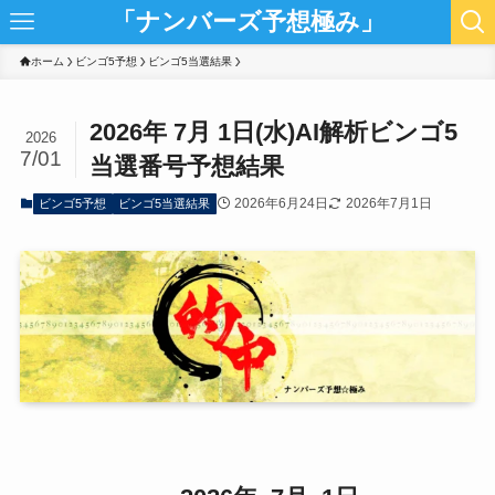
「ナンバーズ予想極み」
ホーム
ビンゴ5予想
ビンゴ5当選結果
2026年 7月 1日(水)AI解析ビンゴ5
2026
7/01
当選番号予想結果
2026年6月24日
2026年7月1日
ビンゴ5予想
ビンゴ5当選結果