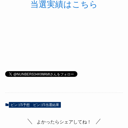
当選実績はこちら
ビンゴ5予想
ビンゴ5当選結果
よかったらシェアしてね！