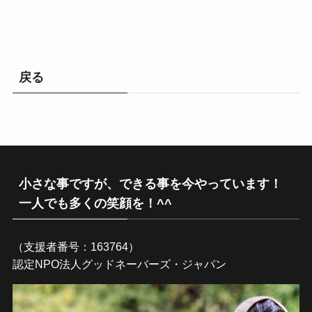
戻る
小さな事ですが、できる事を今やっています！
一人でも多くの笑顔を！^^
（支援者番号：163764）
認定NPO法人グッドネーバーズ・ジャパン