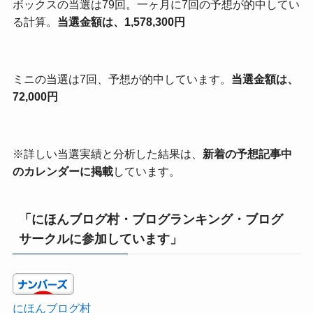
ボックスの当選は79回。一ヶ月に7回の予想が的中してい
る計算。
当選金額は、1,578,300円
ミニの当選は7回、予想が的中しています。
当選金額は、
72,000円
※詳しい当選実績と分析した結果は、
新着の予想記事中
のカレンダーに掲載
しています。
「にほんブログ村・ブログランキング・ブログ
サークルに参加しています」
にほんブログ村