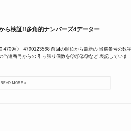
ら検証!!多角的ナンバーズ4データー
90 4709⓪ 4790123568 前回の順位から最新の 当選番号の数
回の当選番号からの 引っ張り個数を⓪①②③など 表記していま