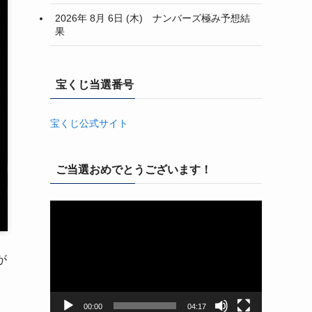
2026年 8月 6日 (木) ナンバーズ極み予想結
果
宝くじ当選番号
宝くじ公式サイト
ご当選おめでとうございます！
動
画
プ
レ
が
ー
ヤ
ー
00:00
04:17