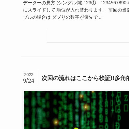
データーの見方 (シングル例) 123① 123456789
にスライドして 順位が入れ替わります。 前回の当
ブルの場合は ダブりの数字が優先で ...
2022
次回の流れはここから検証!!多角
9/24