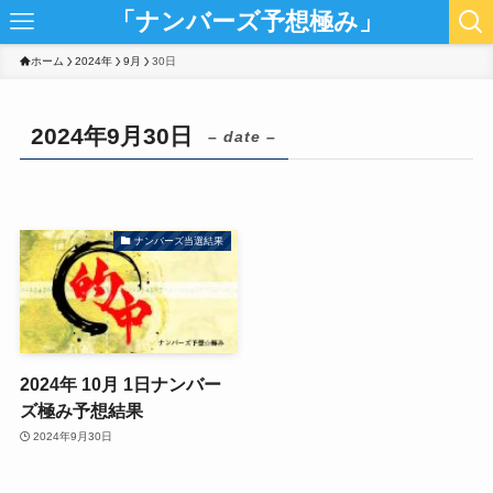
「ナンバーズ予想極み」
ホーム
2024年
9月
30日
2024年9月30日
– date –
ナンバーズ当選結果
2024年 10月 1日ナンバー
ズ極み予想結果
2024年9月30日