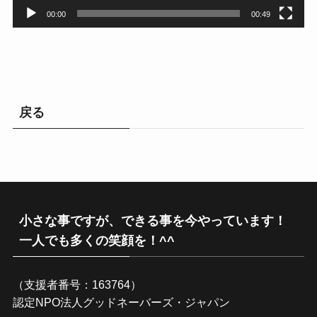
00:00
00:49
戻る
小さな事ですが、できる事を今やっています！
一人でも多くの笑顔を！^^
（支援者番号：163764）
認定NPO法人グッドネーバーズ・ジャパン