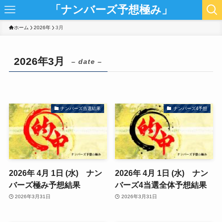
「ナンバーズ予想極み」
ホーム
2026年
3月
2026年3月
– date –
ナンバーズ当選結果
ナンバーズ4予想
2026年 4月 1日 (水) ナン
2026年 4月 1日 (水) ナン
バーズ極み予想結果
バーズ4当選全体予想結果
2026年3月31日
2026年3月31日