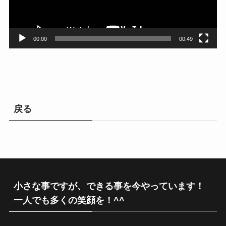
ヤ
ー
00:00
00:49
戻る
小さな事ですが、できる事を今やっています！
一人でも多くの笑顔を！^^