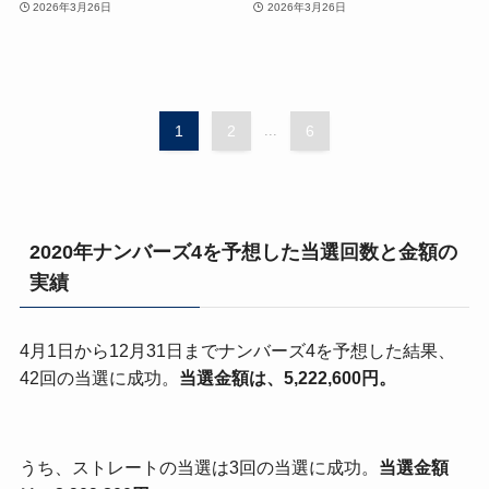
2026年3月26日
2026年3月26日
1
2
...
6
2020年ナンバーズ4を予想した当選回数と金額の
実績
4月1日から12月31日までナンバーズ4を予想した結果、
42回の当選に成功。
当選金額は、5,222,600円。
うち、ストレートの当選は3回の当選に成功。
当選金額