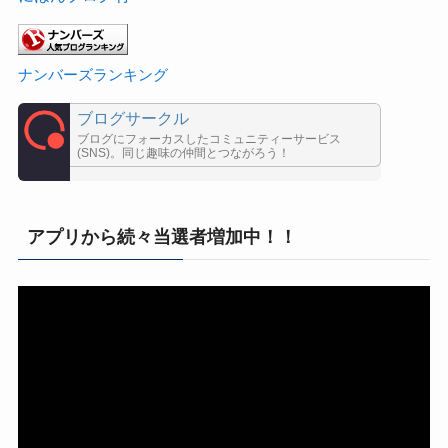
ナンバーズランキング
ブログサークル
ブログにフォーカスしたコミュニティーサービス
(SNS)。同じ趣味の仲間とつながろう！
アプリから続々当選者増加中！！
動
画
プ
レ
ー
ヤ
ー