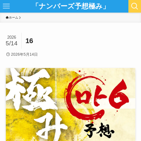
「ナンバーズ予想極み」
ホーム
2026
16
5/14
2026年5月14日