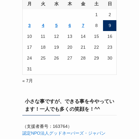
月
火
水
木
金
土
日
1
2
3
4
5
6
7
8
9
10
11
12
13
14
15
16
17
18
19
20
21
22
23
24
25
26
27
28
29
30
31
« 7月
小さな事ですが、できる事を今やってい
ます！一人でも多くの笑顔を！^^
（支援者番号：163764）
認定NPO法人グッドネーバーズ・ジャパン