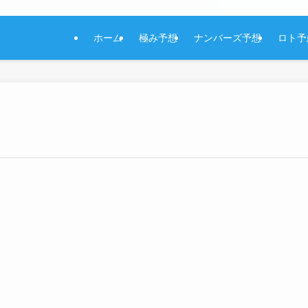
ト。 | 「ナンバーズ予想極み」
ホーム
極み予想
ナンバーズ予想
ロト予