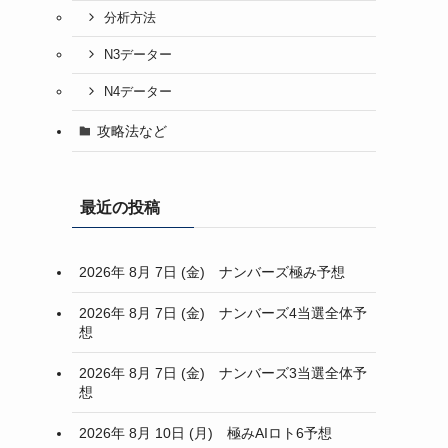
分析方法
N3データー
N4データー
攻略法など
最近の投稿
2026年 8月 7日 (金) ナンバーズ極み予想
2026年 8月 7日 (金) ナンバーズ4当選全体予
想
2026年 8月 7日 (金) ナンバーズ3当選全体予
想
2026年 8月 10日 (月) 極みAIロト6予想