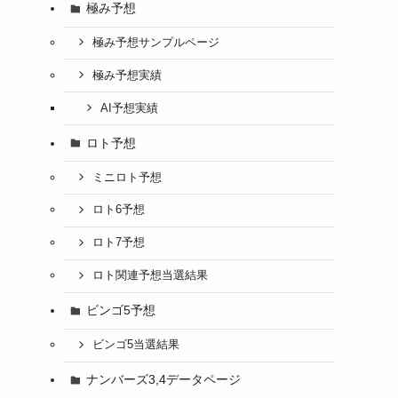
極み予想
極み予想サンプルページ
極み予想実績
AI予想実績
ロト予想
ミニロト予想
ロト6予想
ロト7予想
ロト関連予想当選結果
ビンゴ5予想
ビンゴ5当選結果
ナンバーズ3,4データページ