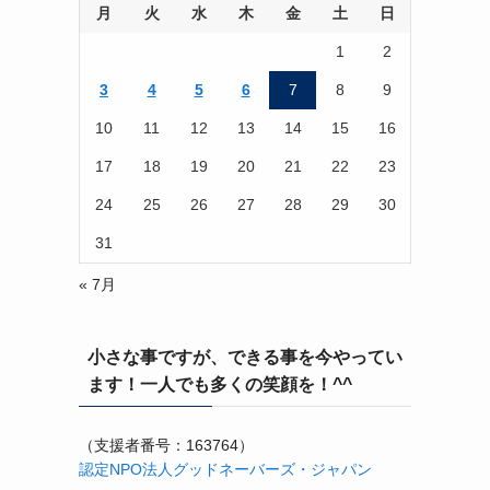
月
火
水
木
金
土
日
1
2
3
4
5
6
7
8
9
10
11
12
13
14
15
16
17
18
19
20
21
22
23
24
25
26
27
28
29
30
31
« 7月
小さな事ですが、できる事を今やってい
ます！一人でも多くの笑顔を！^^
（支援者番号：163764）
認定NPO法人グッドネーバーズ・ジャパン