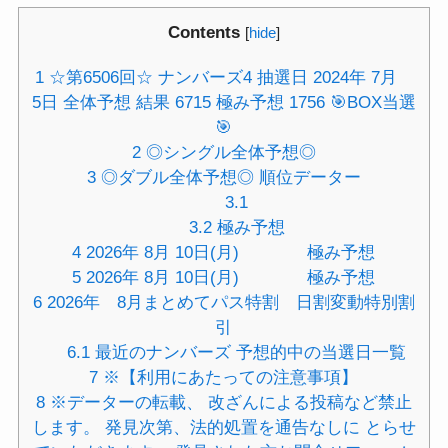
Contents
[
hide
]
1
☆第6506回☆ ナンバーズ4 抽選日 2024年 7月
5日 全体予想 結果 6715 極み予想 1756 🎯BOX当選
🎯
2
◎シングル全体予想◎
3
◎ダブル全体予想◎ 順位データー
3.1
3.2
極み予想
4
2026年 8月 10日(月) 極み予想
5
2026年 8月 10日(月) 極み予想
6
2026年 8月まとめてパス特割 日割変動特別割
引
6.1
最近のナンバーズ 予想的中の当選日一覧
7
※【利用にあたっての注意事項】
8
※データーの転載、 改ざんによる投稿など禁止
します。 発見次第、法的処置を通告なしに とらせ