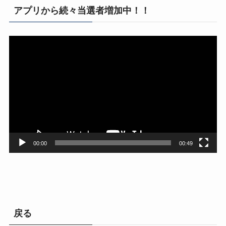
アプリから続々当選者増加中！！
動
画
プ
レ
ー
ヤ
ー
00:00
00:49
戻る