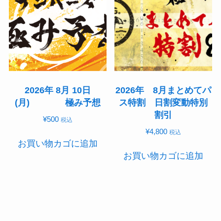
2026年 8月 10日
2026年 8月まとめてパ
(月) 極み予想
ス特割 日割変動特別
割引
¥
500
税込
¥
4,800
税込
お買い物カゴに追加
お買い物カゴに追加