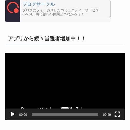
ブログサークル
ブログにフォーカスしたコミュニティーサービス
(SNS)。同じ趣味の仲間とつながろう！
アプリから続々当選者増加中！！
動
画
プ
レ
ー
ヤ
ー
00:00
00:49