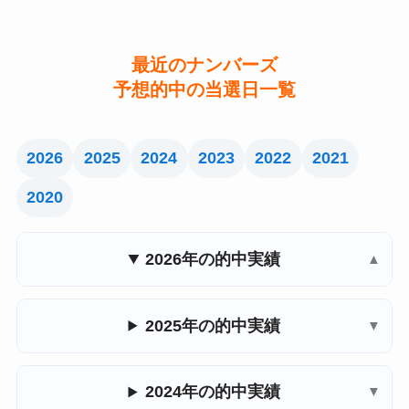
最近のナンバーズ
予想的中の当選日一覧
2026
2025
2024
2023
2022
2021
2020
2026年の的中実績
2025年の的中実績
2024年の的中実績