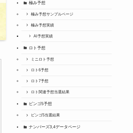
極み予想
極み予想サンプルページ
極み予想実績
AI予想実績
ロト予想
ミニロト予想
ロト6予想
ロト7予想
ロト関連予想当選結果
ビンゴ5予想
ビンゴ5当選結果
ナンバーズ3,4データページ