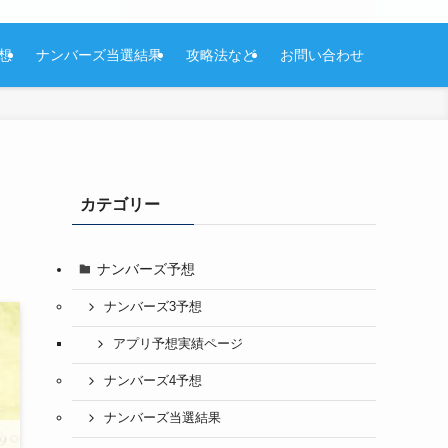
想
ナンバーズ当選結果
攻略法など
お問い合わせ
カテゴリー
ナンバーズ予想
ナンバーズ3予想
アプリ予想実績ページ
ナンバーズ4予想
ナンバーズ当選結果