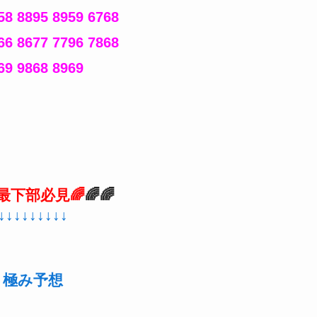
58 8895 8959 6768
66 8677 7796 7868
69 9868 8969
🌈最下部必見🌈
🌈🌈
↓↓↓↓↓↓↓↓↓
極み予想