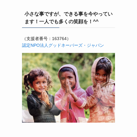
小さな事ですが、できる事を今やってい
ます！一人でも多くの笑顔を！^^
（支援者番号：163764）
認定NPO法人グッドネーバーズ・ジャパン