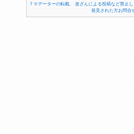
7
※データーの転載、 改ざんによる投稿など禁止し
発見された方お問合