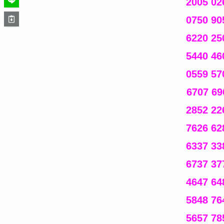
2005 02
0750 90
6220 25
5440 46
0559 57
6707 69
2852 22
7626 62
6337 33
6737 37
4647 64
5848 76
5657 78