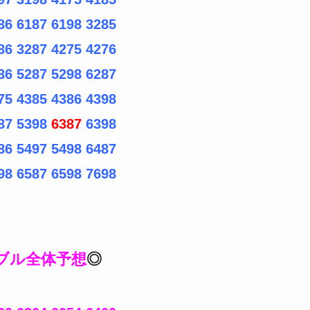
86 6187 6198 3285
86 3287 4275 4276
86 5287 5298 6287
75 4385 4386 4398
87 5398
6387
6398
86 5497 5498 6487
98 6587 6598 7698
ブル全体予想
◎