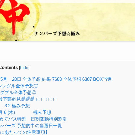
Contents
[
hide
]
5月 20日 全体予想 結果 7683 全体予想 6387 BOX当選
シングル全体予想◎
ダブル全体予想◎
最下部必見🌈🌈🌈 ↓↓↓↓↓↓↓↓↓
3.2
極み予想
 8月 6 (木) 極み予想
まとめてパス特割 日割変動特別割引
ンバーズ 予想的中の当選日一覧
にあたっての注意事項】