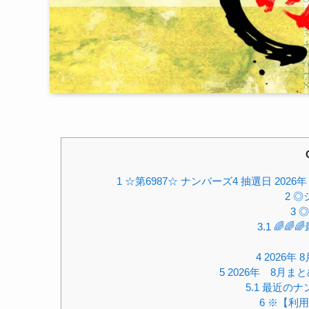
1
☆第6987☆ ナンバーズ4 抽選日 2026年 
2
◎
3
◎
3.1
🌈🌈🌈
4
2026年
5
2026年 8月
5.1
最近のナ
6
※【利用