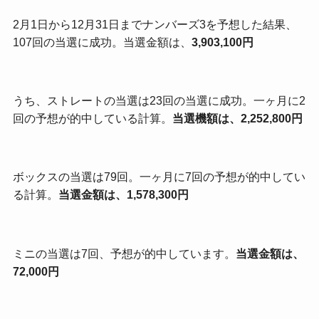
2月1日から12月31日までナンバーズ3を予想した結果、
107回の当選に成功。当選金額は、
3,903,100円
うち、ストレートの当選は23回の当選に成功。一ヶ月に2
回の予想が的中している計算。
当選機額は、2,252,800円
ボックスの当選は79回。一ヶ月に7回の予想が的中してい
る計算。
当選金額は、1,578,300円
ミニの当選は7回、予想が的中しています。
当選金額は、
72,000円