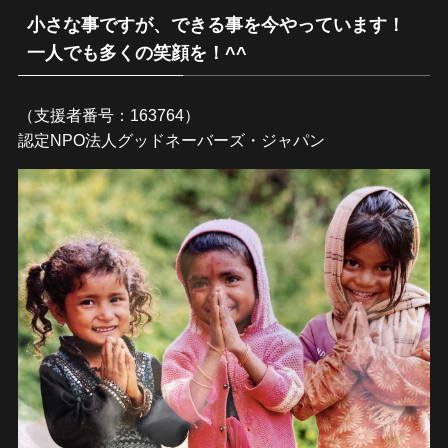
小さな事ですが、できる事を今やっています！
一人でも多くの笑顔を！^^
（支援者番号：163764）
認定NPO法人グッドネーバーズ・ジャパン