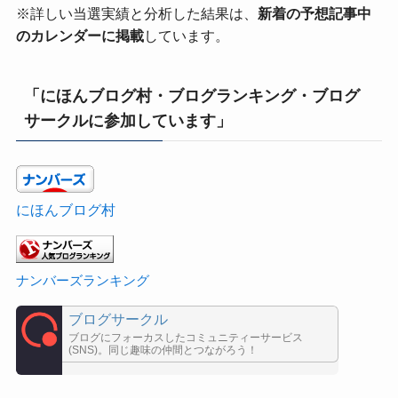
※詳しい当選実績と分析した結果は、
新着の予想記事中
のカレンダーに掲載
しています。
「にほんブログ村・ブログランキング・ブログ
サークルに参加しています」
にほんブログ村
ナンバーズランキング
ブログサークル
ブログにフォーカスしたコミュニティーサービス
(SNS)。同じ趣味の仲間とつながろう！