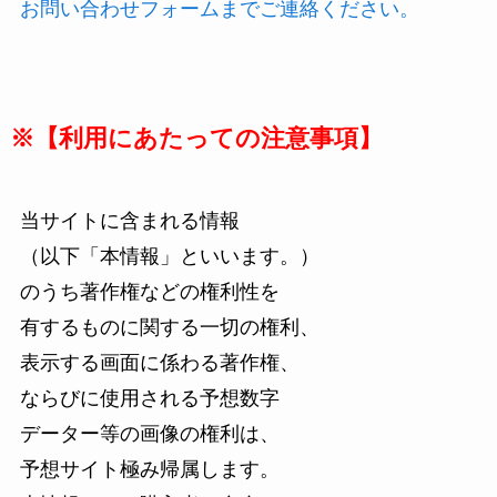
お問い合わせフォームまでご連絡ください。
※【利用にあたっての注意事項】
当サイトに含まれる情報
（以下「本情報」といいます。）
のうち著作権などの権利性を
有するものに関する一切の権利、
表示する画面に係わる著作権、
ならびに使用される予想数字
データー等の画像の権利は、
予想サイト極み帰属します。