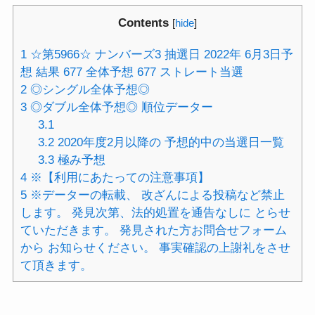
Contents
[
hide
]
1
☆第5966☆ ナンバーズ3 抽選日 2022年 6月3日予
想 結果 677 全体予想 677 ストレート当選
2
◎シングル全体予想◎
3
◎ダブル全体予想◎ 順位データー
3.1
3.2
2020年度2月以降の 予想的中の当選日一覧
3.3
極み予想
4
※【利用にあたっての注意事項】
5
※データーの転載、 改ざんによる投稿など禁止
します。 発見次第、法的処置を通告なしに とらせ
ていただきます。 発見された方お問合せフォーム
から お知らせください。 事実確認の上謝礼をさせ
て頂きます。