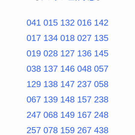
041 015 132 016 142
017 134 018 027 135
019 028 127 136 145
038 137 146 048 057
129 138 147 237 058
067 139 148 157 238
247 068 149 167 248
257 078 159 267 438