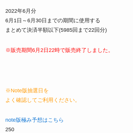
2022年6月分
6月1日～6月30日までの期間に使用する
まとめて決済半額以下(5985回まで22回分)
※販売期間6月2日22時で販売終了しました。
※Note版抽選日を
よく確認してご利用ください。
note版極み予想はこちら
250