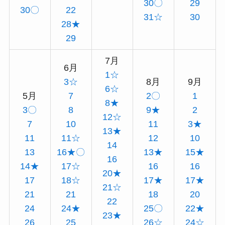
30〇
29
30〇
22
31☆
30
28★
29
7月
6月
1☆
3☆
8月
9月
6☆
5月
7
2〇
1
8★
3〇
8
9★
2
12☆
7
10
11
3★
13★
11
11☆
12
10
14
13
16★〇
13★
15★
16
14★
17☆
16
16
20★
17
18☆
17★
17★
21☆
21
21
18
20
22
24
24★
25〇
22★
23★
26
25
26☆
24☆