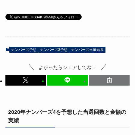
ナンバーズ予想
ナンバーズ3予想
ナンバーズ当選結果
よかったらシェアしてね！
2020年ナンバーズ4を予想した当選回数と金額の
実績