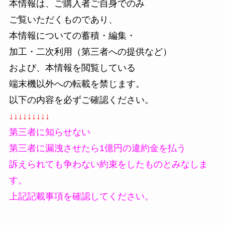
本情報は、ご購入者ご自身でのみ
ご覧いただくものであり、
本情報についての蓄積・編集・
加工・二次利用（第三者への提供など）
および、本情報を閲覧している
端末機以外への転載を禁じます。
以下の内容を必ずご確認ください。
↓↓↓↓↓↓↓↓↓
第三者に知らせない
第三者に漏洩させたら1億円の違約金を払う
訴えられても争わない約束をしたものとみなしま
す。
上記記載事項を確認してください。