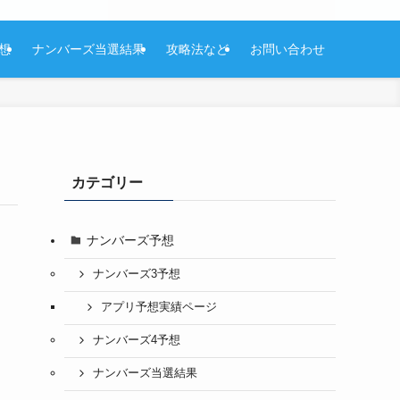
想
ナンバーズ当選結果
攻略法など
お問い合わせ
カテゴリー
ナンバーズ予想
ナンバーズ3予想
アプリ予想実績ページ
ナンバーズ4予想
ナンバーズ当選結果