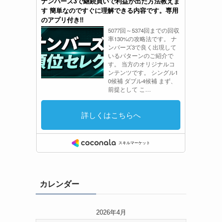
カレンダー
2026年4月