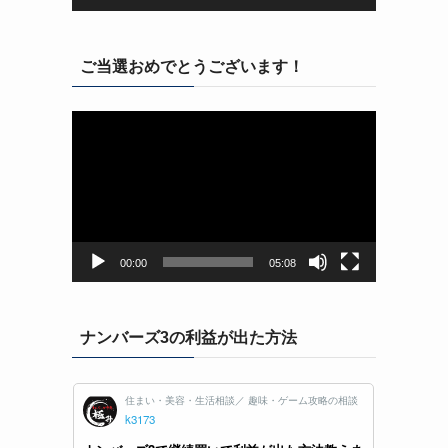
ご当選おめでとうございます！
動
画
プ
レ
ー
ヤ
ー
00:00
05:08
ナンバーズ3の利益が出た方法