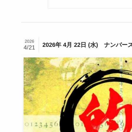
2026
2026年 4月 22日 (水) ナン
4/21