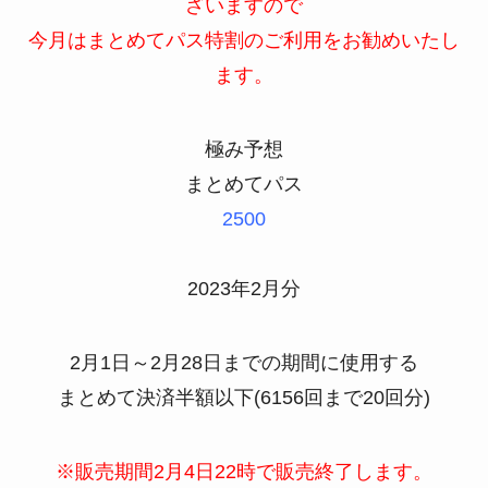
ざいますので
今月はまとめてパス特割のご利用をお勧めいたし
ます。
極み予想
まとめてパス
2500
2023年2月分
2月1日～2月28日までの期間に使用する
まとめて決済半額以下(6156回まで20回分)
※販売期間2月4日22時で販売終了します。