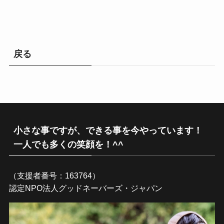
戻る
小さな事ですが、できる事を今やっています！
一人でも多くの笑顔を！^^
（支援者番号：163764）
認定NPO法人グッドネーバーズ・ジャパン