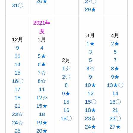
26★
27〇
31〇
29★
2021年
度
3月
4月
12月
1月
1★
2★
9
4
3
5
11
5★
2月
5
7
14
6★
1☆
8☆
8★
15
7☆
2〇
9
9★
16〇
8☆
8
10★
13★〇
17
11
9★
12
14
18
12☆
15
15〇
16〇
21
15★
16
18★
21
23☆
18
18〇
23☆
23〇
24☆
19★
24★
27★
25
20★