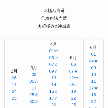
☆極み当選
〇攻略法当選
★超極み&神当選
4月
6月
01☆
01
03☆
5月
04★
07☆
06
3月
09
2月
09☆
07★
02
10
06
13
12☆
05☆
11
17
14
13☆
11
17★
24
15☆
19
25☆
18
25
17☆
22
30☆
22
20
25