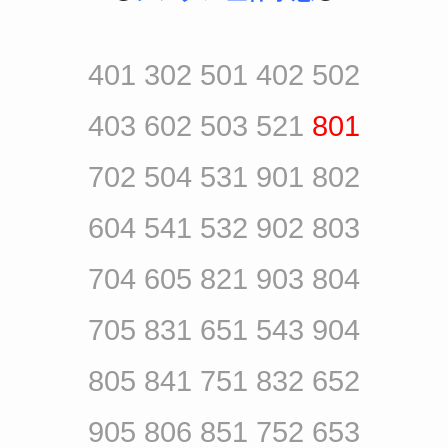
401 302 501 402 502
403 602 503 521
801
702 504 531 901 802
604 541 532 902 803
704 605 821 903 804
705 831 651 543 904
805 841 751 832 652
905 806 851 752 653