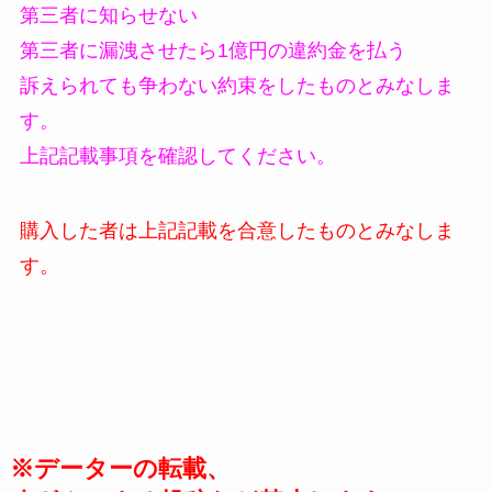
第三者に知らせない
第三者に漏洩させたら1億円の違約金を払う
訴えられても争わない約束をしたものとみなしま
す。
上記記載事項を確認してください。
購入した者は上記記載を合意したものとみなしま
す。
※データーの転載、