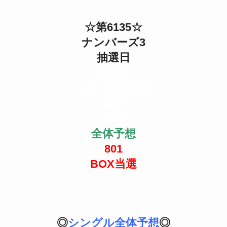
☆第6135
☆
ナンバーズ3
抽選日
2023年
1月 30日予想
結果
108
全体予想
801
BOX当選
◎
シングル全体予想
◎