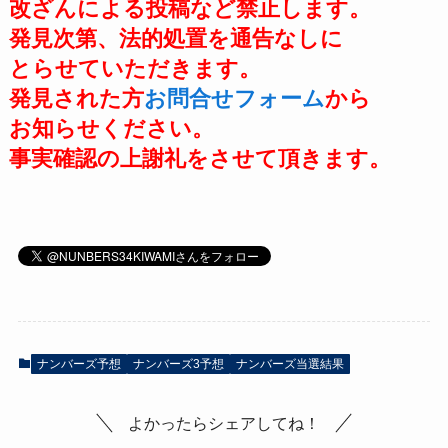
改ざんによる投稿など禁止します。
発見次第、法的処置を通告なしに
とらせていただきます。
発見された方
お問合せフォーム
から
お知らせください。
事実確認の上謝礼をさせて頂きます。
ナンバーズ予想
ナンバーズ3予想
ナンバーズ当選結果
よかったらシェアしてね！