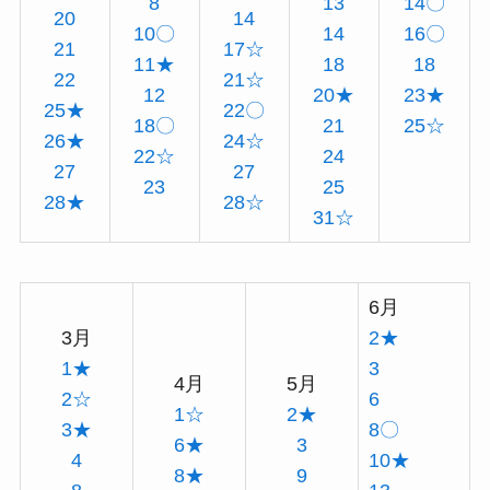
8
13
14〇
20
14
10〇
14
16〇
21
17☆
11★
18
18
22
21☆
12
20★
23★
25★
22〇
18〇
21
25☆
26★
24☆
22☆
24
27
27
23
25
28★
28☆
31☆
6月
3月
2★
1★
3
4月
5月
2☆
6
1☆
2★
3★
8〇
6★
3
4
10★
8★
9