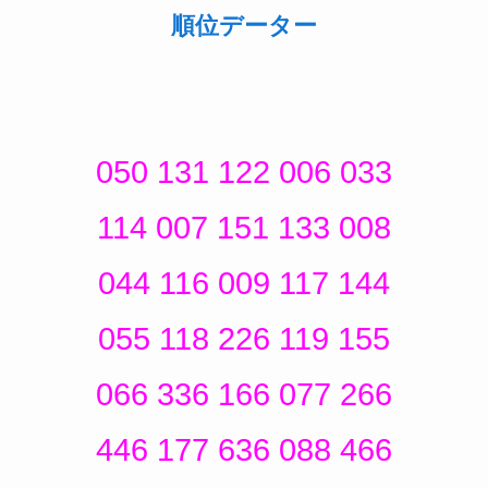
順位データー
050 131 122 006 033
114 007 151 133 008
044 116 009 117 144
055 118 226 119 155
066 336 166 077 266
446 177 636 088 466