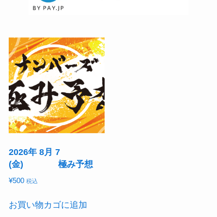
2026年 8月 7
(金) 極み予想
¥
500
税込
お買い物カゴに追加