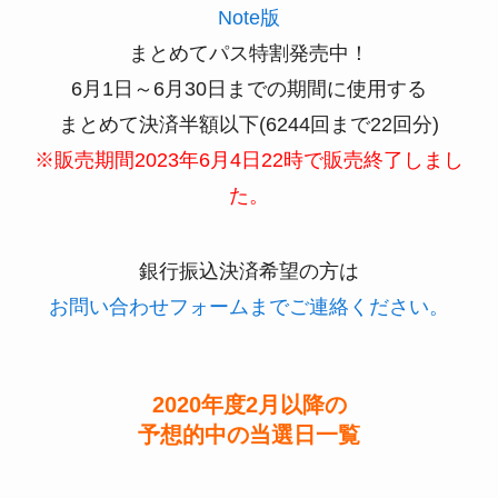
Note版
まとめてパス特割発売中！
6月1日～6月30日までの期間に使用する
まとめて決済半額以下(6244回まで22回分)
※販売期間2023年6月4日22時で販売終了しまし
た。
銀行振込決済希望の方は
お問い合わせフォームまでご連絡ください。
2020年度2月以降の
予想的中の当選日一覧