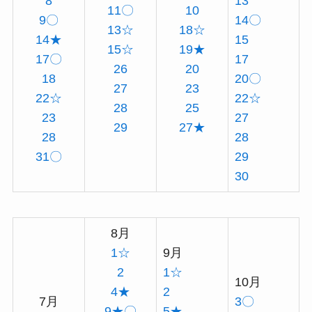
8
13
11〇
10
9〇
14〇
13☆
18☆
14★
15
15☆
19★
17〇
17
26
20
18
20〇
27
23
22☆
22☆
28
25
23
27
29
27★
28
28
31〇
29
30
8月
1☆
9月
2
1☆
10月
4★
2
7月
3〇
9★〇
5★