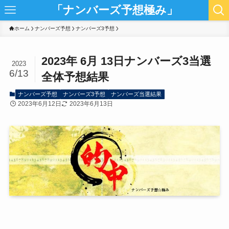
「ナンバーズ予想極み」
ホーム
ナンバーズ予想
ナンバーズ3予想
2023年 6月 13日ナンバーズ3当選
2023
6/13
全体予想結果
ナンバーズ予想
ナンバーズ3予想
ナンバーズ当選結果
2023年6月12日
2023年6月13日