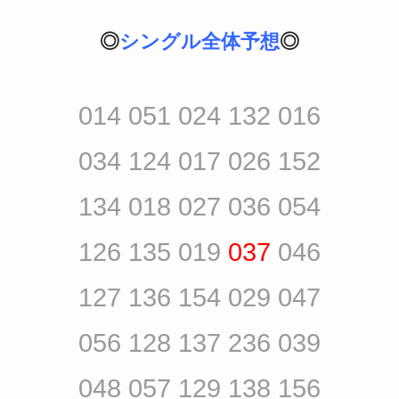
◎
シングル全体予想
◎
014 051 024 132 016
034 124 017 026 152
134 018 027 036 054
126 135 019
037
046
127 136 154 029 047
056 128 137 236 039
048 057 129 138 156