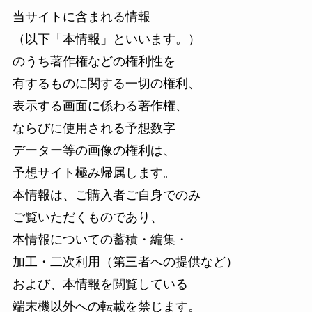
当サイトに含まれる情報
（以下「本情報」といいます。）
のうち著作権などの権利性を
有するものに関する一切の権利、
表示する画面に係わる著作権、
ならびに使用される予想数字
データー等の画像の権利は、
予想サイト極み帰属します。
本情報は、ご購入者ご自身でのみ
ご覧いただくものであり、
本情報についての蓄積・編集・
加工・二次利用（第三者への提供など）
および、本情報を閲覧している
端末機以外への転載を禁じます。