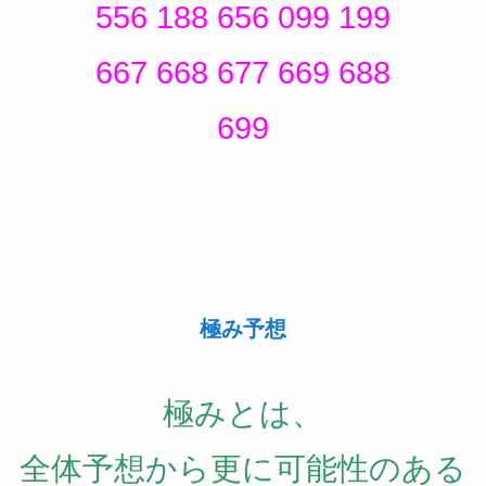
556 188 656 099 199
667 668 677 669 688
699
極み予想
極みとは、
全体予想から更に可能性のある