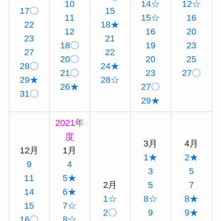
10
14☆
12☆
17〇
15
11
15☆
16
22
18★
12
16
20
23
21
18〇
19
23
27
22
20〇
20
25
28〇
24★
21〇
23
27〇
29★
28☆
26★
27〇
31〇
29★
2021年
度
3月
4月
12月
1月
1★
2★
9
4
3
5
11
5★
2月
5
7
14
6★
1☆
8☆
8★
15
7☆
2〇
9
9★
16〇
8☆