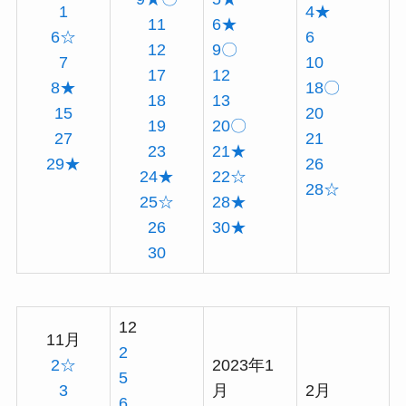
1
4★
11
6★
6☆
6
12
9〇
7
10
17
12
8★
18〇
18
13
15
20
19
20〇
27
21
23
21★
29★
26
24★
22☆
28☆
25☆
28★
26
30★
30
12
11月
2
2☆
2023年1
5
3
月
2月
6