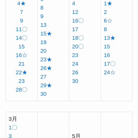
4★
4
1★
8
7
12
2
9
9
16〇
6☆
13
11〇
17
8
15★
14〇
18〇
13★
19
15
20〇
15
20
16☆
23
16
23★
21
24
17〇
26★
22★
26
24☆
27
23
30
29★
28〇
30
3月
1〇
3
5月