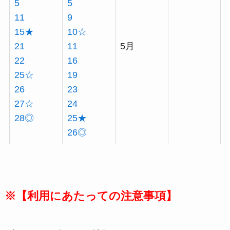
5
5
11
9
15★
10☆
21
11
5月
22
16
25☆
19
26
23
27☆
24
28◎
25★
26◎
※【利用にあたっての注意事項】