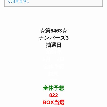
て頂きます。
☆第6463
☆
ナンバー
ズ3
抽選日
2024年
5月 7日
全体予想
結果
282
全体予想
822
BOX当選