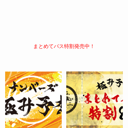
まとめてパス特割発売中！