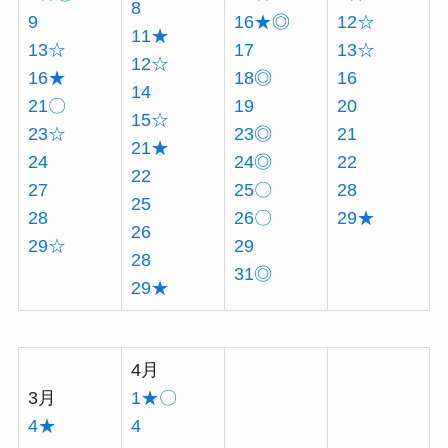
8
9
16★◎
12☆
11★
13☆
17
13☆
12☆
16★
18◎
16
14
21〇
19
20
15☆
23☆
23◎
21
21★
24
24◎
22
22
27
25〇
28
25
28
26〇
29★
26
29☆
29
28
31◎
29★
4月
3月
1★〇
4★
4