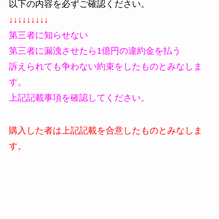
以下の内容を必ずご確認ください。
↓↓↓↓↓↓↓↓↓
第三者に知らせない
第三者に漏洩させたら1億円の違約金を払う
訴えられても争わない約束をしたものとみなしま
す。
上記記載事項を確認してください。
購入した者は上記記載を合意したものとみなしま
す。