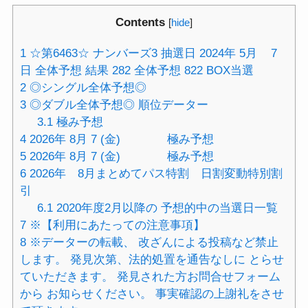
Contents
[
hide
]
1
☆第6463☆ ナンバーズ3 抽選日 2024年 5月 7
日 全体予想 結果 282 全体予想 822 BOX当選
2
◎シングル全体予想◎
3
◎ダブル全体予想◎ 順位データー
3.1
極み予想
4
2026年 8月 7 (金) 極み予想
5
2026年 8月 7 (金) 極み予想
6
2026年 8月まとめてパス特割 日割変動特別割
引
6.1
2020年度2月以降の 予想的中の当選日一覧
7
※【利用にあたっての注意事項】
8
※データーの転載、 改ざんによる投稿など禁止
します。 発見次第、法的処置を通告なしに とらせ
ていただきます。 発見された方お問合せフォーム
から お知らせください。 事実確認の上謝礼をさせ