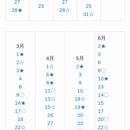
27
27
23
25
28★
28☆
31☆
6月
3月
2★
1★
3
4月
5月
2☆
6
1☆
2★
3★
8〇
6★
3
4
10★
8★
9
8
13
11〇
10
9〇
14〇
13☆
18☆
14★
15
15☆
19★
17〇
17
26
20
18
20〇
27
23
22☆
22☆