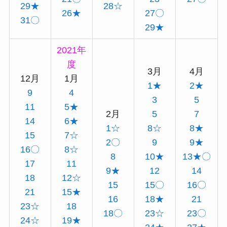
29★
28☆
26★
27〇
31〇
29★
2021年
度
3月
4月
12月
1月
1★
2★
9
4
3
5
11
5★
2月
5
7
14
6★
1☆
8☆
8★
15
7☆
2〇
9
9★
16〇
8☆
8
10★
13★〇
17
11
9★
12
14
18
12☆
15
15〇
16〇
21
15★
16
18★
21
23☆
18
18〇
23☆
23〇
24☆
19★