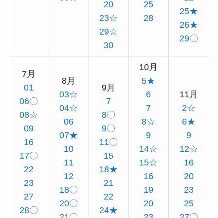
20
25
25★
23☆
28
26★
29☆
29〇
30
10月
7月
8月
5★
01
9月
03☆
6
11月
06〇
7
04☆
7
2☆
08☆
8〇
06
8☆
6★
09
9〇
07★
9
9
16
11〇
10
14☆
12☆
17〇
15
11
15☆
16
22
18★
12
16
20
23
21
18〇
19
23
27
22
20〇
20
25
28〇
24★
21〇
23
27〇