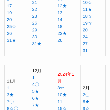
21
10☆
17
12★
22
11★
19
13
23
18☆
20
14
25
19☆
25☆
18
29
20
26
22★
30
24
31★
26
31★
27
31
12月
2024年1
1
11月
月
4〇
1
8☆
2月
5★
3★
10★
2〇
6★
7〇
11
8★
7★
8☆〇
15☆
9☆