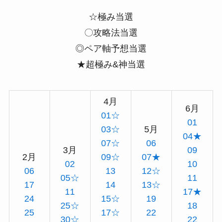
☆極み当選
〇攻略法当選
◎ペア軸予想当選
★超極み&神当選
4月
6月
01☆
01
03☆
5月
04★
07☆
06
3月
09
2月
09☆
07★
02
10
06
13
12☆
05☆
11
17
14
13☆
11
17★
24
15☆
19
25☆
18
25
17☆
22
30☆
22