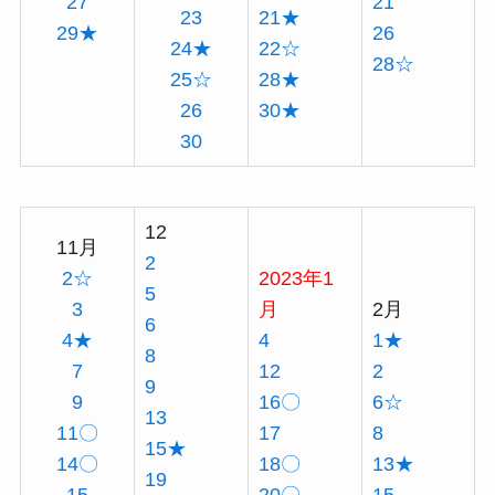
27
21
23
21★
29★
26
24★
22☆
28☆
25☆
28★
26
30★
30
12
11月
2
2☆
2023年1
5
3
月
2月
6
4★
4
1★
8
7
12
2
9
9
16〇
6☆
13
11〇
17
8
15★
14〇
18〇
13★
19