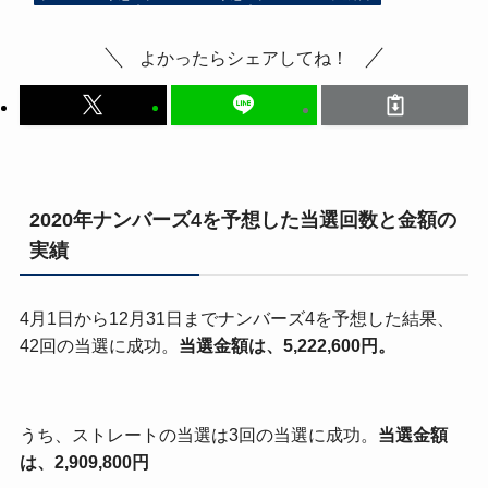
よかったらシェアしてね！
2020年ナンバーズ4を予想した当選回数と金額の
実績
4月1日から12月31日までナンバーズ4を予想した結果、
42回の当選に成功。
当選金額は、5,222,600円。
うち、ストレートの当選は3回の当選に成功。
当選金額
は、2,909,800円