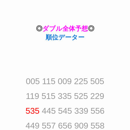
◎
ダブル全体予想
◎
順位データー
005 115 009 225 505
119 515 335 525 229
535
445 545 339 556
449 557 656 909 558