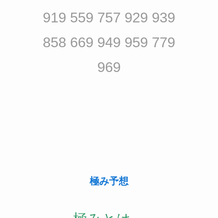
919 559 757 929 939
858 669 949 959 779
969
極み予想