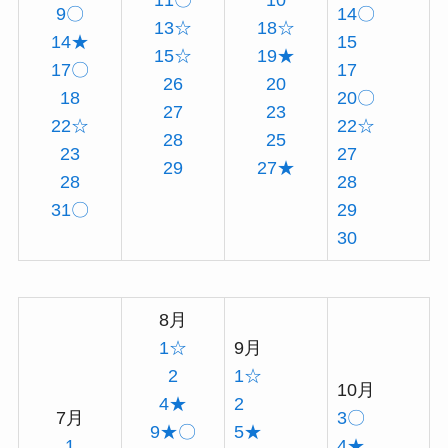
11〇
10
9〇
14〇
13☆
18☆
14★
15
15☆
19★
17〇
17
26
20
18
20〇
27
23
22☆
22☆
28
25
23
27
29
27★
28
28
31〇
29
30
8月
1☆
9月
2
1☆
10月
4★
2
7月
3〇
9★〇
5★
1
4★