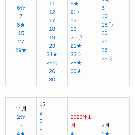
11
6★
6☆
6
12
9〇
7
10
17
12
8★
18〇
18
13
15
20
19
20〇
27
21
23
21★
29★
26
24★
22☆
28☆
25☆
28★
26
30★
30
12
11月
2
2☆
2023年1
5
3
月
2月
6
4★
4
1★