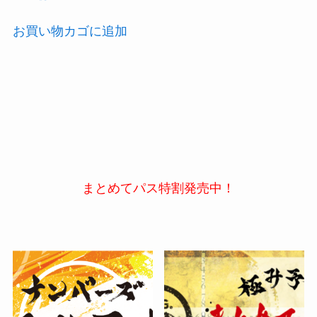
お買い物カゴに追加
まとめてパス特割発売中！