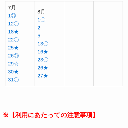
7月
8月
1◎
1〇
12〇
2
18★
5
22〇
13〇
25★
16★
26◎
23〇
29☆
26★
30★
27★
31〇
※【利用にあたっての注意事項】