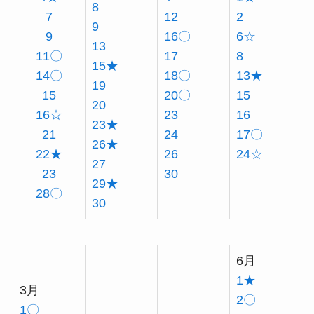
8
7
12
2
9
9
16〇
6☆
13
11〇
17
8
15★
14〇
18〇
13★
19
15
20〇
15
20
16☆
23
16
23★
21
24
17〇
26★
22★
26
24☆
27
23
30
29★
28〇
30
6月
1★
3月
2〇
1〇