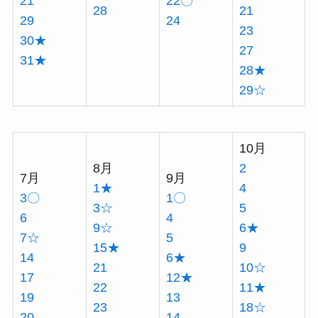
21
22〇
28
21
29
24
23
30★
27
31★
28★
29☆
10月
8月
2
7月
9月
1★
4
3〇
1〇
3☆
5
6
4
9☆
6★
7☆
5
15★
9
14
6★
21
10☆
17
12★
22
11★
19
13
23
18☆
20
14