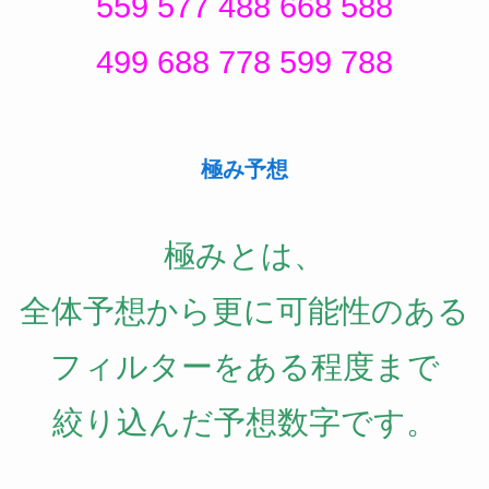
559 577 488 668 588
499 688 778 599 788
極み予想
極みとは、
全体予想から更に可能性のある
フィルターをある程度まで
絞り込んだ予想数字です。