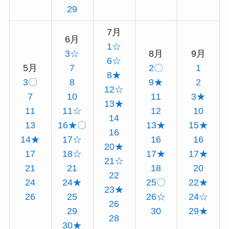
29
7月
6月
1☆
3☆
8月
9月
6☆
5月
7
2〇
1
8★
3〇
8
9★
2
12☆
7
10
11
3★
13★
11
11☆
12
10
14
13
16★〇
13★
15★
16
14★
17☆
16
16
20★
17
18☆
17★
17★
21☆
21
21
18
20
22
24
24★
25〇
22★
23★
26
25
26☆
24☆
26
29
30
29★
28
30★