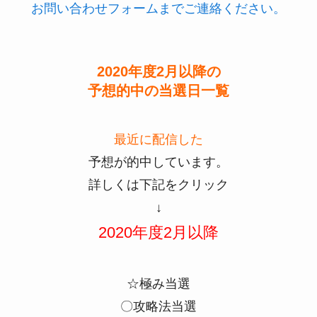
お問い合わせフォームまでご連絡ください。
2020年度2月以降の
予想的中の当選日一覧
最近に配信した
予想が的中しています。
詳しくは下記をクリック
↓
2020年度2月以降
☆極み当選
〇攻略法当選