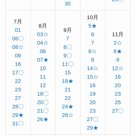
30
10月
7月
8月
5★
01
9月
03☆
6
11月
06〇
7
04☆
7
2☆
08☆
8〇
06
8☆
6★
09
9〇
07★
9
9
16
11〇
10
14☆
12☆
17〇
15
11
15☆
16
22
18★
12
16
20
23
21
18〇
19
23
27
22
20〇
20
25
28〇
24★
21〇
23
27〇
29★
28☆
26★
27〇
31〇
29★