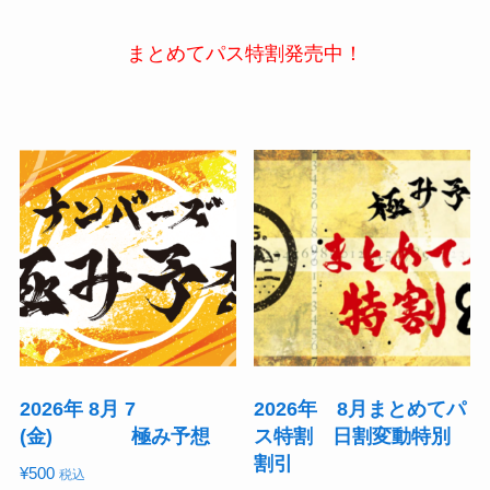
まとめてパス特割発売中！
2026年 8月 7
2026年 8月まとめてパ
(金) 極み予想
ス特割 日割変動特別
割引
¥
500
税込