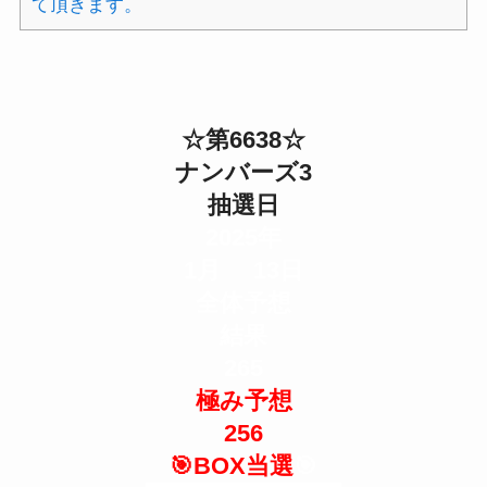
て頂きます。
☆第6638
☆
ナンバー
ズ3
抽選日
2025年
1月 13日
全体予想
結果
265
極み予想
256
🎯BOX当選
🎯