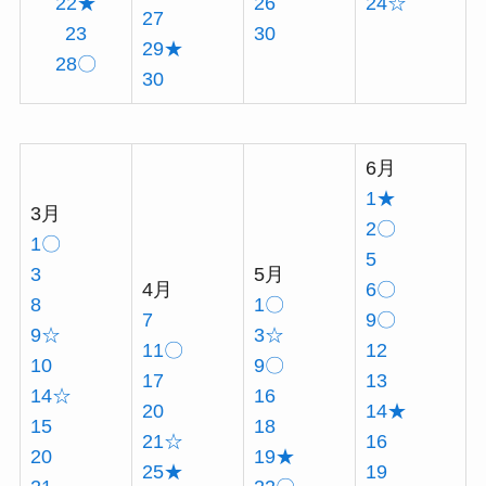
22★
26
24☆
27
23
30
29★
28〇
30
6月
1★
3月
2〇
1〇
5
3
5月
4月
6〇
8
1〇
7
9〇
9☆
3☆
11〇
12
10
9〇
17
13
14☆
16
20
14★
15
18
21☆
16
20
19★
25★
19