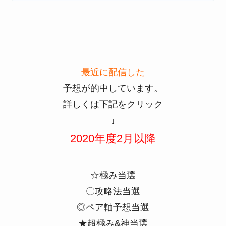
最近に配信した
予想が的中しています。
詳しくは下記をクリック
↓
2020年度2月以降
☆極み当選
〇攻略法当選
◎ペア軸予想当選
★超極み&神当選