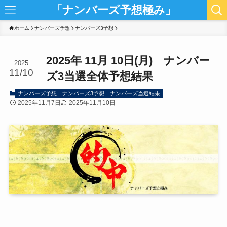
「ナンバーズ予想極み」
ホーム
ナンバーズ予想
ナンバーズ3予想
2025年 11月 10日(月) ナンバー
2025
11/10
ズ3当選全体予想結果
ナンバーズ予想
ナンバーズ3予想
ナンバーズ当選結果
2025年11月7日
2025年11月10日