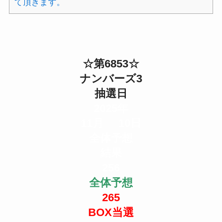
て頂きます。
☆第6853
☆
ナンバー
ズ3
抽選日
2025年
11月 10日
全体予想
結果
256
全体予想
265
BOX当選