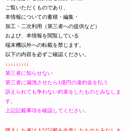
ご覧いただくものであり、
本情報についての蓄積・編集・
加工・二次利用（第三者への提供など）
および、本情報を閲覧している
端末機以外への転載を禁じます。
以下の内容を必ずご確認ください。
↓↓↓↓↓↓↓↓↓
第三者に知らせない
第三者に漏洩させたら1億円の違約金を払う
訴えられても争わない約束をしたものとみなしま
す。
上記記載事項を確認してください。
購入した者は上記記載を合意したものとみなしま