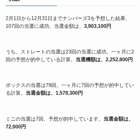
2月1日から12月31日までナンバーズ3を予想した結果、
107回の当選に成功。当選金額は、
3,903,100円
うち、ストレートの当選は23回の当選に成功。一ヶ月に2
回の予想が的中している計算。
当選機額は、2,252,800円
ボックスの当選は79回。一ヶ月に7回の予想が的中してい
る計算。
当選金額は、1,578,300円
ミニの当選は7回、予想が的中しています。
当選金額は、
72,000円