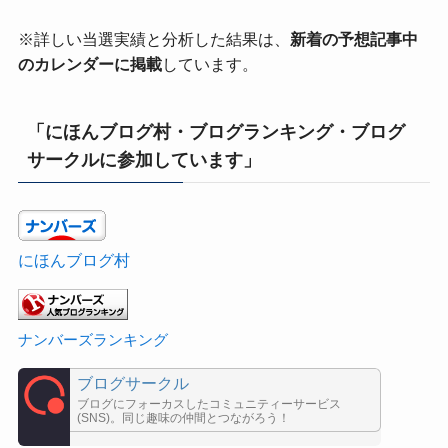
※詳しい当選実績と分析した結果は、
新着の予想記事中
のカレンダーに掲載
しています。
「にほんブログ村・ブログランキング・ブログ
サークルに参加しています」
にほんブログ村
ナンバーズランキング
ブログサークル
ブログにフォーカスしたコミュニティーサービス
(SNS)。同じ趣味の仲間とつながろう！