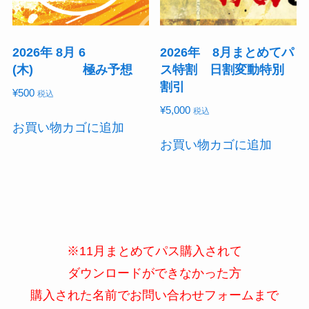
2026年 8月 6
2026年 8月まとめてパ
(木) 極み予想
ス特割 日割変動特別
割引
¥
500
税込
¥
5,000
税込
お買い物カゴに追加
お買い物カゴに追加
※11月まとめてパス購入されて
ダウンロードができなかった方
購入された名前でお問い合わせフォームまで