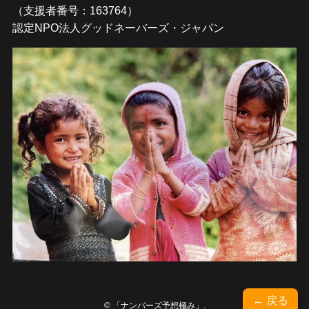
（支援者番号：163764）
認定NPO法人グッドネーバーズ・ジャパン
← 戻る
©
「ナンバーズ予想極み」.