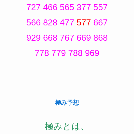
727 466 565 377 557
566 828 477
577
667
929 668 767 669 868
778 779 788 969
極み予想
極みとは、