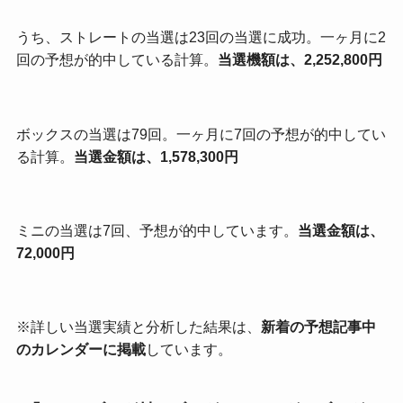
うち、ストレートの当選は23回の当選に成功。一ヶ月に2
回の予想が的中している計算。
当選機額は、2,252,800円
ボックスの当選は79回。一ヶ月に7回の予想が的中してい
る計算。
当選金額は、1,578,300円
ミニの当選は7回、予想が的中しています。
当選金額は、
72,000円
※詳しい当選実績と分析した結果は、
新着の予想記事中
のカレンダーに掲載
しています。