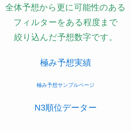
全体予想から更に可能性のある
フィルターをある程度まで
絞り込んだ予想数字です。
極み予想実績
極み予想サンプルページ
N3順位データー