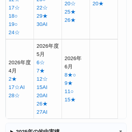
20☆
20★
17☆
22☆
25★
18○
29★
26★
19○
30AI
24☆
2026年度
5月
2026年
2026年度
6☆
6月
4月
7★
8★○
2★
12☆
9★
17☆AI
15AI
11○
28☆
20AI
15★
26★
27AI
2025年の的中実績