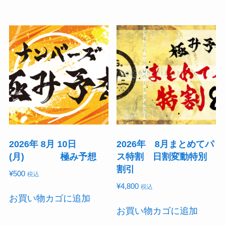
2026年 8月 10日
2026年 8月まとめてパ
(月) 極み予想
ス特割 日割変動特別
割引
¥
500
税込
¥
4,800
税込
お買い物カゴに追加
お買い物カゴに追加