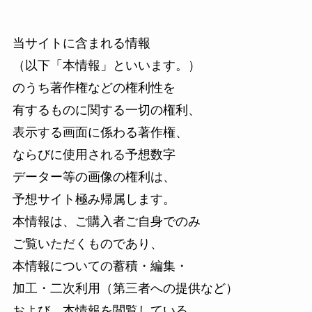
当サイトに含まれる情報
（以下「本情報」といいます。）
のうち著作権などの権利性を
有するものに関する一切の権利、
表示する画面に係わる著作権、
ならびに使用される予想数字
データー等の画像の権利は、
予想サイト極み帰属します。
本情報は、ご購入者ご自身でのみ
ご覧いただくものであり、
本情報についての蓄積・編集・
加工・二次利用（第三者への提供など）
および、本情報を閲覧している