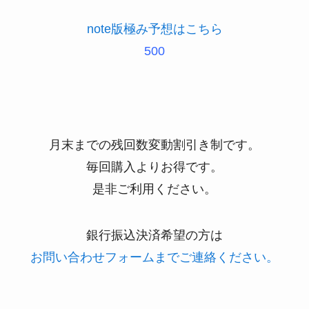
note版極み予想はこちら
500
月末までの残回数変動割引き制です。
毎回購入よりお得です。
是非ご利用ください。
銀行振込決済希望の方は
お問い合わせフォームまでご連絡ください。