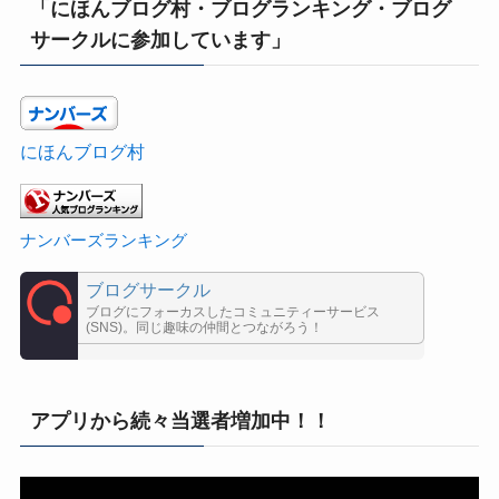
「にほんブログ村・ブログランキング・ブログ
サークルに参加しています」
にほんブログ村
ナンバーズランキング
ブログサークル
ブログにフォーカスしたコミュニティーサービス
(SNS)。同じ趣味の仲間とつながろう！
アプリから続々当選者増加中！！
動