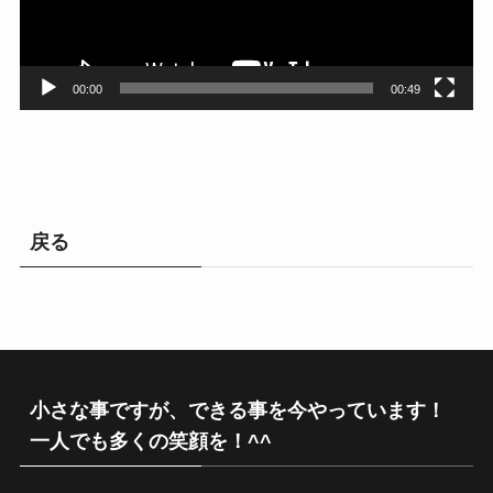
ヤ
ー
00:00
00:49
戻る
小さな事ですが、できる事を今やっています！
一人でも多くの笑顔を！^^